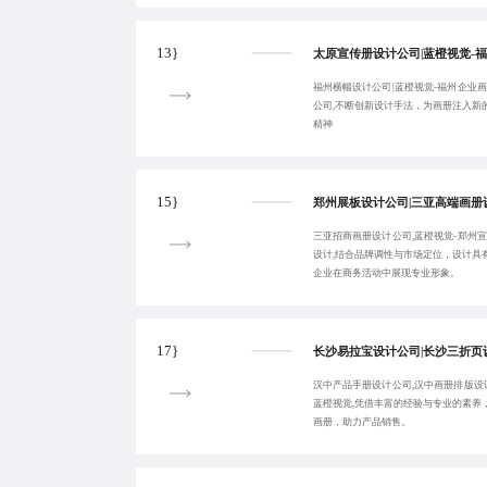
13}
福州横幅设计公司|蓝橙视觉-福州企业
公司,不断创新设计手法，为画册注入新
精神
15}
三亚招商画册设计公司,蓝橙视觉-郑州
设计,结合品牌调性与市场定位，设计具
企业在商务活动中展现专业形象。
17}
汉中产品手册设计公司,汉中画册排版设
蓝橙视觉,凭借丰富的经验与专业的素养
画册，助力产品销售。