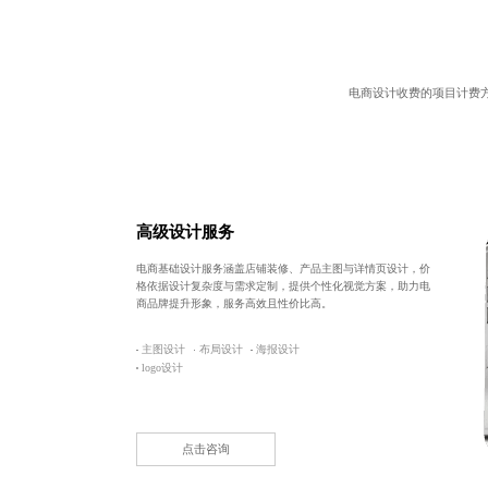
电商设计收费
的项目计费
高级设计服务
电商基础设计服务涵盖店铺装修、产品主图与详情页设计，价
格依据设计复杂度与需求定制，提供个性化视觉方案，助力电
商品牌提升形象，服务高效且性价比高。
主图设计
布局设计
海报设计
logo设计
点击咨询