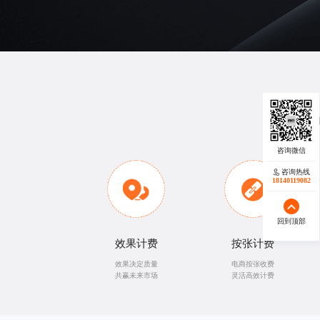
提供各种
专
咨询热线
18140119082
回到顶部
效果计费
按张计费
效果决定质量
电商按张收费
共赢未来市场
灵活高效计费