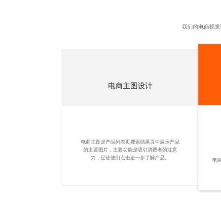
我们的电商视觉
电商主图设计
电商主图是产品列表页搜索结果页中展示产品
的主要图片，主要功能是吸引消费者的注意
力，促使他们点击进一步了解产品。
电