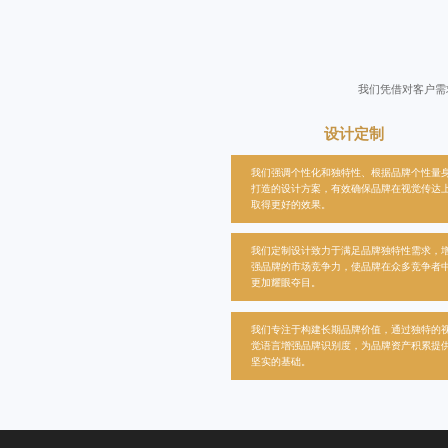
我们凭借对客户需
设计定制
我们强调个性化和独特性、根据品牌个性量
打造的设计方案，有效确保品牌在视觉传达
取得更好的效果。
我们定制设计致力于满足品牌独特性需求，
强品牌的市场竞争力，使品牌在众多竞争者
更加耀眼夺目。
我们专注于构建长期品牌价值，通过独特的
觉语言增强品牌识别度，为品牌资产积累提
坚实的基础。