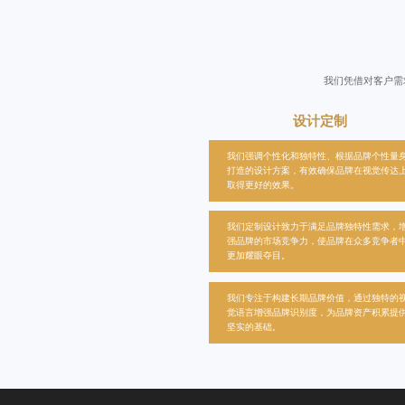
我们凭借对客户需
设计定制
我们强调个性化和独特性、根据品牌个性量
打造的设计方案，有效确保品牌在视觉传达
取得更好的效果。
我们定制设计致力于满足品牌独特性需求，
强品牌的市场竞争力，使品牌在众多竞争者
更加耀眼夺目。
我们专注于构建长期品牌价值，通过独特的
觉语言增强品牌识别度，为品牌资产积累提
坚实的基础。