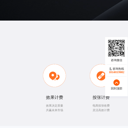
提供各种
专
咨询热线
18140119082
回到顶部
效果计费
按张计费
效果决定质量
电商按张收费
共赢未来市场
灵活高效计费