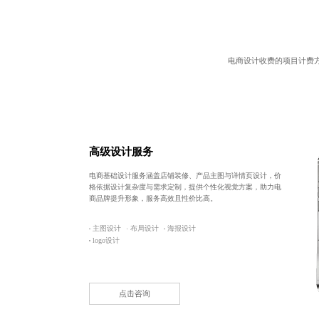
电商设计收费
的项目计费
高级设计服务
电商基础设计服务涵盖店铺装修、产品主图与详情页设计，价
格依据设计复杂度与需求定制，提供个性化视觉方案，助力电
商品牌提升形象，服务高效且性价比高。
主图设计
布局设计
海报设计
logo设计
点击咨询