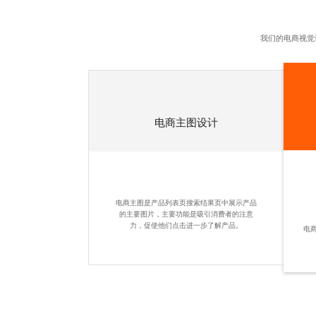
我们的电商视觉
电商主图设计
电商主图是产品列表页搜索结果页中展示产品
的主要图片，主要功能是吸引消费者的注意
力，促使他们点击进一步了解产品。
电