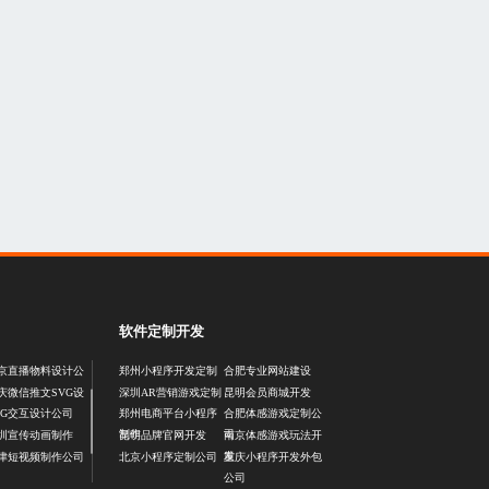
软件定制开发
京直播物料设计公
郑州小程序开发定制
合肥专业网站建设
庆微信推文SVG设
深圳AR营销游戏定制
昆明会员商城开发
VG交互设计公司
郑州电商平台小程序
合肥体感游戏定制公
制作
司
圳宣传动画制作
昆明品牌官网开发
南京体感游戏玩法开
发
津短视频制作公司
北京小程序定制公司
重庆小程序开发外包
公司