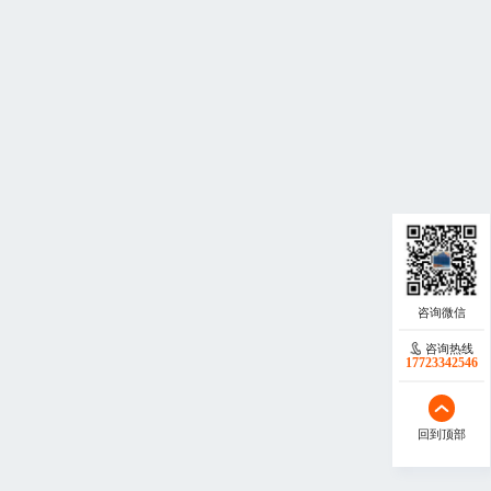
咨询热线
17723342546
回到顶部