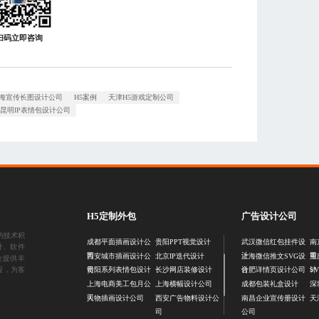
扫码立即咨询
海宣传长图设计公司
H5案例
天津H5游戏定制公司
昆明IP表情包设计公司
H5定制外包
广告设计公司
的技术积
成都平面插画设计公
贵阳PPT视觉设计
武汉微信红包挂件设
南
计
、
软件
司
计
司
西安城市插画设计公
北京IP迭代设计
上海微信推文SVG设
重
业提供丰
司
计
计
程，为客
贵阳系列表情包设计
长沙网店装修设计
合肥详情页设计公司
S
上海电商美工包月公
上海横幅设计公司
成都包装礼盒设计
深
司
人物插画设计公司
西安广告物料设计公
南昌企业宣传册设计
天
司
公司