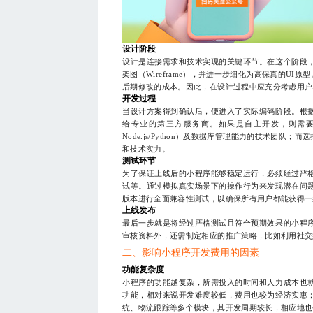
设计阶段
设计是连接需求和技术实现的关键环节。在这个阶段
架图（Wireframe），并进一步细化为高保真的U
后期修改的成本。因此，在设计过程中应充分考虑用户
开发过程
当设计方案得到确认后，便进入了实际编码阶段。根
给专业的第三方服务商。如果是自主开发，则需要组建一支
Node.js/Python）及数据库管理能力的技术团
和技术实力。
测试环节
为了保证上线后的小程序能够稳定运行，必须经过严
试等。通过模拟真实场景下的操作行为来发现潜在问
版本进行全面兼容性测试，以确保所有用户都能获得一
上线发布
最后一步就是将经过严格测试且符合预期效果的小程
审核资料外，还需制定相应的推广策略，比如利用社交
二、影响小程序开发费用的因素
功能复杂度
小程序的功能越复杂，所需投入的时间和人力成本也
功能，相对来说开发难度较低，费用也较为经济实惠
统、物流跟踪等多个模块，其开发周期较长，相应地也