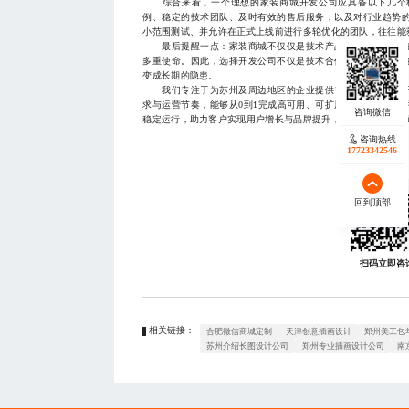
综合来看，一个理想的家装商城开发公司应具备以下几个核
例、稳定的技术团队、及时有效的售后服务，以及对行业趋势
小范围测试、并允许在正式上线前进行多轮优化的团队，往往能
最后提醒一点：家装商城不仅仅是技术产品，更是品牌价值
多重使命。因此，选择开发公司不仅是技术合作，更是一次战
变成长期的隐患。
我们专注于为苏州及周边地区的企业提供专业的家装商城开
求与运营节奏，能够从0到1完成高可用、可扩展的系统搭建，
稳定运行，助力客户实现用户增长与品牌提升，如有相关需求欢迎联系，
咨询热线
17723342546
回到顶部
扫码立即咨
相关链接：
合肥微信商城定制
天津创意插画设计
郑州美工包
苏州介绍长图设计公司
郑州专业插画设计公司
南