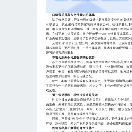
口碑背后是真实交付能力的体现
除了价格因素，开发公司的口碑也是衡量其专业性的关键指
可以发现，真正值得信赖的家装商城开发公司，往往具备以下
例、响应速度快且沟通顺畅。以一家专注苏州市场的开发团队
示、在线下单、进度追踪、客户评价于一体的全链路商城系统，
行业内被多次引用，还获得了客户的公开致谢，反映出其在实际
反观部分“低价引流”型公司，虽然宣传材料精美，但实际交
同步等问题。更严重的是，一旦出现问题，技术支持响应缓慢，
还可能损害品牌形象。
本地化服务不可忽视的核心优势
苏州作为区域经济中心，拥有成熟的家居产业链和高度活跃
通效率和更快的问题响应速度。语言习惯、业务流程理解、政
户需求。例如，在处理苏州地区特有的装修审批流程、地方建
迅速调整系统逻辑，实现无缝适配。
此外，本地公司通常设有实体办公点，便于面对面沟通与项目
了远程合作中的信息偏差风险。相比之下，外地公司即使远程
或延误。
避开常见误区，理性决策才是关键
许多企业在选择家装商城开发公司时，容易陷入几个误区。
面案例，未核实项目真实性；三是忽略技术架构的可持续性，
不应只是“能用”，更要“好用、耐用、可升级”。因此，建议企
构是否可拓展、是否有持续迭代的能力。
同时，不要被“包月/包年”的宣传话术迷惑，要仔细阅读合
有权、源码移交、知识产权归属等关键内容，务必在签约前达成
如何选出真正靠谱的开发伙伴？