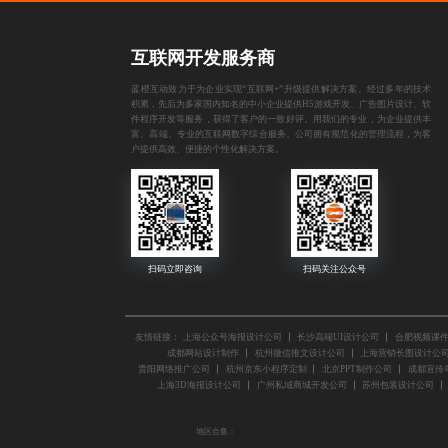
互联网开发服务商
蓝橙互动致力于为企业实现“互联网+”升级提供解决方案。经过多年的技术
积累，先后为多家国内知名的中小企业提供
H5游戏开发
、
广告图片设计
、
软
件程序开发
等服务，获得了客户的一致好评。用我们的专业，为企业提供丰
富、高端、专业的互联网数字综合服务。公司拥有规范化的管理流程，为客
户提供高效、便捷的个性化解决方案。
友情链接：
上海公众号海报设计公司
长沙高端UI设计公司
合肥视频课
成都网站设计制作
杭州微信推文设计公司
上海营销长图设计公
贵阳网络推广公司
杭州京东小程序定制
北京PPT制作公司
成都宣传
上海3D海报设计公司
广州私域商城开发公司
苏州包装设计公司
地区合集：