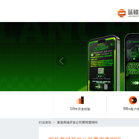
10
98
年开发经验
%客户
行业资讯
家装商城开发公司费用透明吗
>