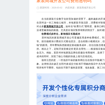
家装商城开发公司费用透明吗
更新时间：2026-03-02
内容来源：
家装商城开发公司
在当前家装行业数字化转型加速的背景下，越来越多的开发
在苏州这一长三角核心城市，本地家装市场活跃，消费者对智
对众多
家装商城开发公司
，如何在“收费方式”透明度、服务口
业者普遍面临的难题。尤其是在项目预算有限的情况下，如何避
收费模式多样化，影响项目长期成本
苏州地区的家装商城开发公司普遍采用多种收费模式，常
等。按功能模块计费的方式看似灵活，适合初期小规模试水，但
钱”的困境。而年费制虽然能锁定基础服务成本，但往往隐含着
持。相比之下，定制开发阶梯定价更具合理性——根据项目复
金压力。例如，某苏州本地家装品牌在搭建自有商城时，选择了
成本的同时，实现了核心功能的快速上线与后续优化。
值得注意的是，一些低价中标的服务商往往在报价中隐藏了后
象。这类情况在缺乏合同约束或交付标准不明确的项目中尤为
明所有环节费用，包括但不限于服务器部署、域名备案、第三方