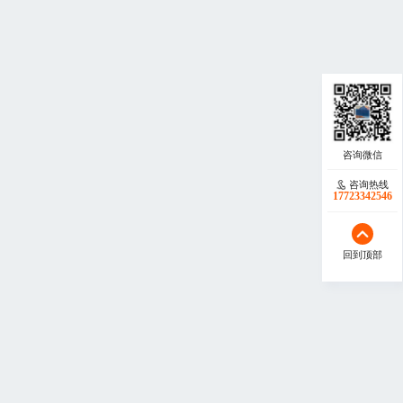
咨询热线
17723342546
回到顶部