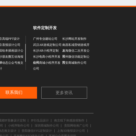
软件定制开发
京高端PPT设计
广州专业建站公司
长沙网站开发制作
京喜报设计公司
武汉AR游戏定制公司
南昌私域营销游戏开
发
阳绘本插画设计公
长沙AR小程序定制
上海微信二次开发公
司
沙朋友圈互动海报
长沙电商小程序开发
苏州微信功能定制公
计
公司
司
津动态公众号推文
杭州商城小程序开发
西安商城制作公司
计
公司
联系我们
更多资讯
成都IP形象设计定制
IP衍生品设计
南京线下体感游戏制作
司
小程序制作公司
深圳商城制作公司
贵阳网络推广公司
动态推文设计
贵阳微信SVG定制设计
上海3D海报设计公司
发公司
苏州整站SEO优化公司
苏州公众号图文排版