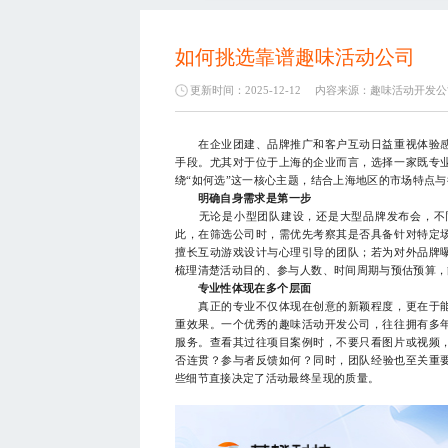
如何挑选靠谱趣味活动公司
更新时间：2025-12-12
内容来源：
趣味活动开发公
在企业团建、品牌推广和客户互动日益重视体验感
手段。尤其对于位于上海的企业而言，选择一家既专
绕“如何选”这一核心主题，结合上海地区的市场特点
明确自身需求是第一步
无论是小型团队建设，还是大型品牌发布会，不同
此，在筛选公司时，需优先考察其是否具备针对特定
擅长互动游戏设计与心理引导的团队；若为对外品牌
梳理清楚活动目的、参与人数、时间周期与预估预算，
专业性体现在多个层面
真正的专业不仅体现在创意的新颖程度，更在于能
重效果。一个优秀的趣味活动开发公司，往往拥有多
服务。查看其过往项目案例时，不要只看图片或视频
否连贯？参与者反馈如何？同时，团队经验也至关重
些细节直接决定了活动最终呈现的质量。