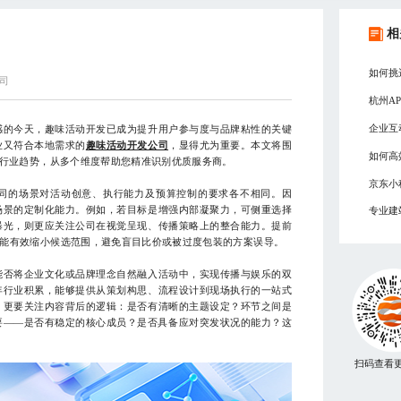
相
如何挑
司
杭州A
企业互
的今天，趣味活动开发已成为提升用户参与度与品牌粘性的关键
业又符合本地需求的
趣味活动开发公司
，显得尤为重要。本文将围
如何高
与行业趋势，从多个维度帮助您精准识别优质服务商。
京东小
的场景对活动创意、执行能力及预算控制的要求各不相同。因
场景的定制化能力。例如，若目标是增强内部凝聚力，可侧重选择
专业建
曝光，则更应关注公司在视觉呈现、传播策略上的整合能力。提前
能有效缩小候选范围，避免盲目比价或被过度包装的方案误导。
否将企业文化或品牌理念自然融入活动中，实现传播与娱乐的双
年行业积累，能够提供从策划构思、流程设计到现场执行的一站式
，更要关注内容背后的逻辑：是否有清晰的主题设定？环节之间是
要——是否有稳定的核心成员？是否具备应对突发状况的能力？这
扫码查看