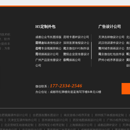
H5定制外包
广告设计公司
的技术积
成都公众号长图排版
昆明卡通IP设计公司
天津吉祥物设计公司
北
计
、
软件
设计
昆明趣味表情包设计
深圳首屏海报设计公
武汉培训课件设计公
南
业提供丰
公司
司
司
程，为客
昆明专业视频剪辑公
北京微信SVG制作设
苏州城市插画设计公
贵
司
计
司
司
昆明插画设计公司
贵阳企业宣传册设计
南京微信红包挂件设
长
公司
计
设
广州产品宣传册设计
苏州插画公司
广州小程序界面设计
天
公司
设
177-2334-2546
微信联系：
办公住址：成都市红牌楼街道蓝海写字楼B单元12楼
合肥视频课件设计公司
合肥朋友圈长图设计
南京游戏小程序开发
郑州线下体感游戏定制
司
天津交互课件制作公司
苏州表情包设计公司
西安地图插画设计公司
广州小程序定制公
北京营销互动游戏定制
苏州淘宝小程序定制
上海插画设计公司
成都品牌IP设计
天津
开发外包公司
北京IP设计公司
重庆商城二次开发公司
成都插画海报设计公司
重庆网站开