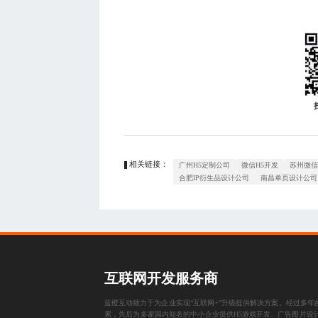
相关链接：
广州H5定制公司
微信H5开发
苏州微
合肥IP衍生品设计公司
南昌单页设计公司
互联网开发服务商
蓝橙互动致力于为企业实现“互联网+”升级提供解决方案。经过多年
累，先后为多家国内知名的中小企业提供
H5游戏开发
、
广告图片设