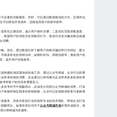
除不必要的功能模块。同时，可以通过数据驱动的方式，定期评估
仅可以降低开发成本，还能提高用户的操作效率。
一是简化注册流程，减少用户操作步骤；二是优化页面加载速度，
务，根据用户的浏览历史和购买行为，推送符合其兴趣的商品或服
次消费。
策略。首先，通过数据分析了解用户的购买偏好和行为特征，建立
，开展多样化的营销活动，如限时折扣、拼团优惠等，激发用户的
营，提升用户的复购率。
更是构建私域流量池的有效工具。通过公众号商城，企业可以积累
仅会带来持续的消费，还会通过口碑传播为企业带来更多的潜在客
效率和客户粘性具有重要意义。
众多竞争对手中脱颖而出，必须充分利用公众号商城的优势，打造
用户体验和制定精准的营销策略，企业可以实现精准获客与复购增
开发服务，凭借丰富的行业经验和专业的技术团队，帮助企业打造
中脱颖而出。如果您有任何关于
公众号商城开发
的需求或疑问，请
），我们将竭诚为您服务。