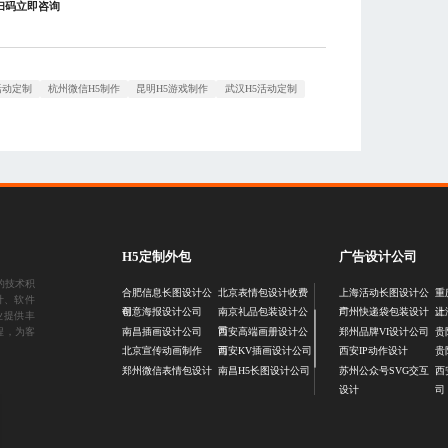
扫码立即咨询
活动定制
杭州微信H5制作
昆明H5游戏制作
武汉H5活动定制
H5定制外包
广告设计公司
的技术积
合肥信息长图设计公
北京表情包设计收费
上海活动长图设计公
重
计
、
软件
司
司
计
创意海报设计公司
南京礼品包装设计公
广州快递袋包装设计
上
业提供丰
司
程，为客
南昌插画设计公司
西安高端画册设计公
郑州品牌VI设计公司
贵
司
北京宣传动画制作
西安KV插画设计公司
西安IP动作设计
贵
郑州微信表情包设计
南昌H5长图设计公司
苏州公众号SVG交互
西
设计
司