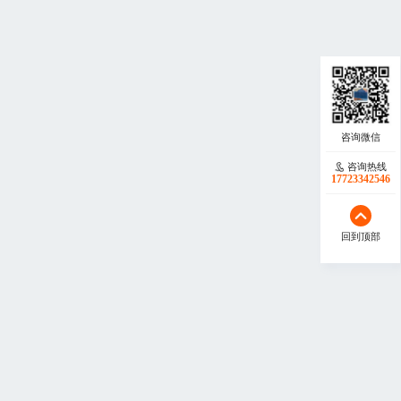
咨询热线
17723342546
回到顶部