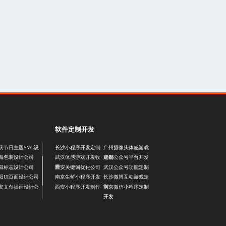
软件定制开发
庆节日主题SVG设
长沙小程序开发定制
广州摄像头体感游戏
定制
海包装设计公司
武汉体感游戏开发收
成都公众号平台开发
费
阳标志设计公司
西安关键词优化公司
武汉公众号功能定制
阳UI页面设计公司
南京生鲜小程序开发
长沙微博互动游戏定
制
安文创插画设计公
西安小程序开发制作
南京微信小程序定制
开发