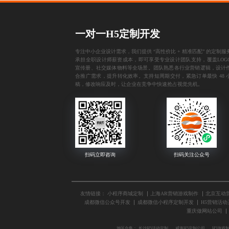
一对一H5定制开发
专注中小企业设计需求，我们提供 “高性价比 + 精准匹配” 的定制服
承担全职设计师薪资成本，即可享受专业设计团队支持，覆盖LOGO
宣传册、社交媒体物料等全场景。团队熟悉各行业营销逻辑，设计
合推广需求，提升转化效率。支持短周期交付，紧急订单最快 48 
稿，修改响应及时，让企业在竞争中快速抢占视觉先机。
友情链接：
小程序商城定制
上海AR营销游戏制作
北京互动
成都微信公众号开发
成都微信小程序定制开发
H5营销活动
重庆做网站公司
地区合集：
长沙H5活动定制
威海H5定制公司
H5游戏