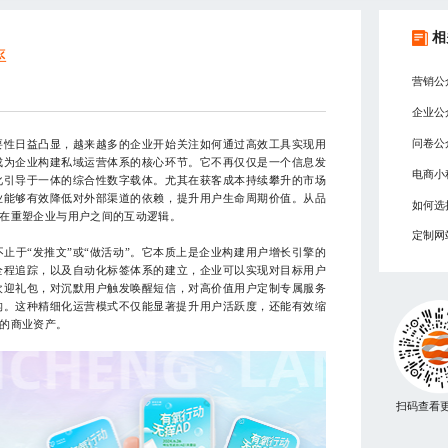
相
率
营销公
企业公
问卷公
性日益凸显，越来越多的企业开始关注如何通过高效工具实现用
成为企业构建私域运营体系的核心环节。它不再仅仅是一个信息发
电商小
化引导于一体的综合性数字载体。尤其在获客成本持续攀升的市场
业能够有效降低对外部渠道的依赖，提升用户生命周期价值。从品
如何选
在重塑企业与用户之间的互动逻辑。
定制网
于“发推文”或“做活动”。它本质上是企业构建用户增长引擎的
全程追踪，以及自动化标签体系的建立，企业可以实现对目标用户
欢迎礼包，对沉默用户触发唤醒短信，对高价值用户定制专属服务
构。这种精细化运营模式不仅能显著提升用户活跃度，还能有效缩
的商业资产。
扫码查看