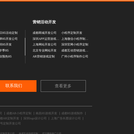
营销活动开发
汉H5活动定制
成都商城开发公司
小程序定制开发
津H5开发公司
深圳APP运营游戏定制
上海微信小程序制作公司
圳H5开发
上海网站开发公司
深圳官网小程序定制
学季H5
北京专业网站开发
成都互动营销游戏定制
动预热H5
AR营销游戏定制
广州小程序制作公司
联系我们
查看更多
司
成都AR小程序定制
南昌H5游戏开发
成都H5游戏制作
都AR定制开发
深圳logo设计公司
上海广告长图设计公司
号定制开发公司
5定制开发公司
体感互动游戏定制
武汉网络推广公司