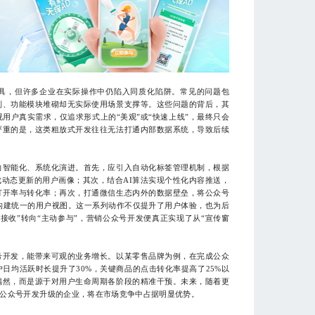
具，但许多企业在实际操作中仍陷入同质化陷阱。常见的问题包
制、功能模块堆砌却无实际使用场景支撑等。这些问题的背后，其
用户真实需求，仅追求形式上的“美观”或“快速上线”，最终只会
严重的是，这类粗放式开发往往无法打通内部数据系统，导致后续
智能化、系统化演进。首先，应引入自动化标签管理机制，根据
动态更新的用户画像；其次，结合AI算法实现个性化内容推送，
打开率与转化率；再次，打通微信生态内外的数据壁垒，将公众号
构建统一的用户视图。这一系列动作不仅提升了用户体验，也为后
接收”转向“主动参与”，营销公众号开发便真正实现了从“宣传窗
开发，能带来可观的业务增长。以某零售品牌为例，在完成公众
日均活跃时长提升了30%，关键商品的点击转化率提高了25%以
偶然，而是源于对用户生命周期各阶段的精准干预。未来，随着更
公众号开发升级的企业，将在市场竞争中占据明显优势。