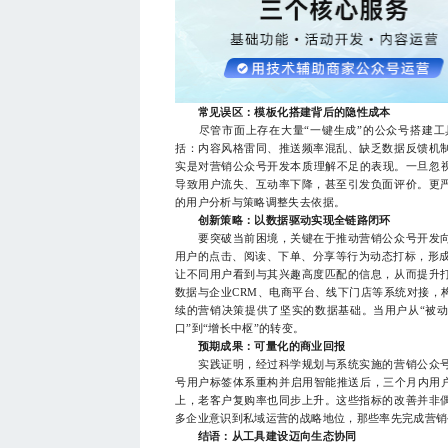
常见误区：模板化搭建背后的隐性成本
尽管市面上存在大量“一键生成”的公众号搭建工
括：内容风格雷同、推送频率混乱、缺乏数据反馈机
实是对营销公众号开发本质理解不足的表现。一旦忽视
导致用户流失、互动率下降，甚至引发负面评价。更
的用户分析与策略调整失去依据。
创新策略：以数据驱动实现全链路闭环
要突破当前困境，关键在于推动营销公众号开发向
用户的点击、阅读、下单、分享等行为动态打标，形成
让不同用户看到与其兴趣高度匹配的信息，从而提升
数据与企业CRM、电商平台、线下门店等系统对接，
续的营销决策提供了坚实的数据基础。当用户从“被动
口”到“增长中枢”的转变。
预期成果：可量化的商业回报
实践证明，经过科学规划与系统实施的营销公众号
号用户标签体系重构并启用智能推送后，三个月内用户
上，老客户复购率也同步上升。这些指标的改善并非
多企业意识到私域运营的战略地位，那些率先完成营销
结语：从工具建设迈向生态协同