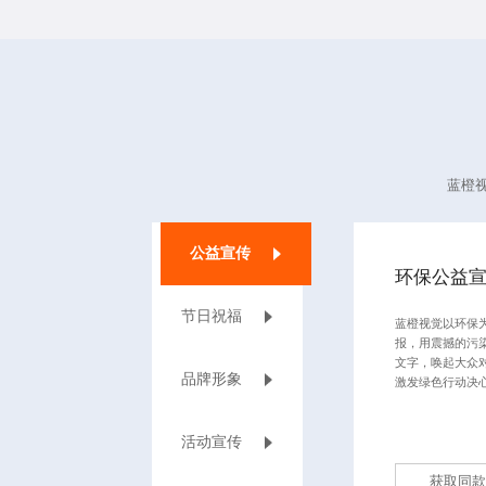
蓝橙
公益宣传
环保公益
节日祝福
蓝橙视觉以环保
报，用震撼的污
文字，唤起大众
品牌形象
激发绿色行动决
活动宣传
获取同款