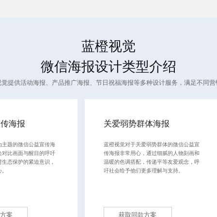
蓝橙视觉
微信海报设计
类型介绍
视觉提供活动海报、产品推广海报、节日祝福海报等多种设计服务，满足不同营
宣传海报
关爱弱势群体海报
为主题的微信公益宣传海
蓝橙视觉对于关爱弱势群体的微信公益宣
染对比画面与醒目的呼吁
传海报非常用心，通过细腻的人物刻画和
对生态保护的紧迫意识，
温暖的色调搭配，传递平等友爱观念，呼
心。
吁社会给予他们更多理解与支持。
方案
获取同款方案