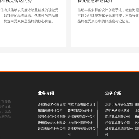
精准视觉传达优势
多元创意表达优势
微信海报能够以高度浓缩且精准的视觉元
借助丰富多样的设计创意手法，微信海
素，如独特的品牌标志、代表性的产品形
可以为品牌塑造赋予无限可能，不断强
象，快速向受众传递品牌的核心价值。
品牌在受众心中的好感度与记忆点。
业务介绍
业务介绍
、
宣传物
合肥微信SVG图文定
南京卡通表情包设计
深圳小程序开发定制
重
独特文化
制
公司
贵阳画册设计公司
重庆网店装修设计
昆明网站排名优化
上
力。无论
公
力您的品
深圳企业宣传片制作
合肥短视频制作公司
南昌商城制作公司
微
公司
天津微信SVG制作设
上海商业插画设计
积分商城开发公司
苏
计
北京表情包制作公司
天津视频剪辑处理公
成都商城系统定制公
深
司
司