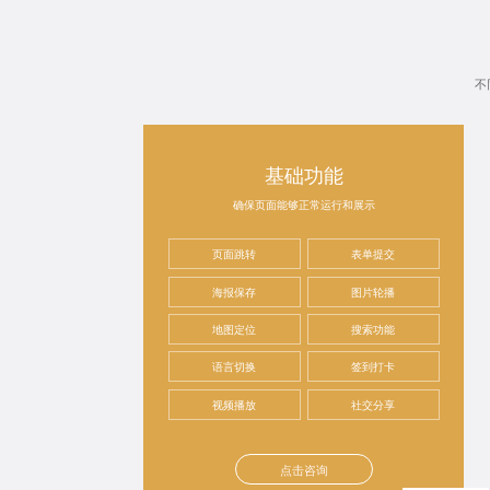
不
基础功能
确保页面能够正常运行和展示
页面跳转
表单提交
海报保存
图片轮播
地图定位
搜索功能
语言切换
签到打卡
视频播放
社交分享
点击咨询