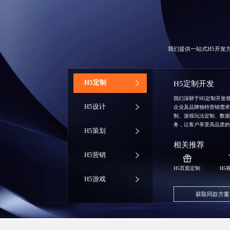
我们提供一站式H5开发
‌H5定制
H5定制开发
我们深耕于H5定制开发
H5设计
企业及品牌独特营销需
制、游戏玩法定制、数
务，让客户享受高品质
H5策划
相关推荐
H5营销
H5页面定制
H5
H5游戏
获取同款方案