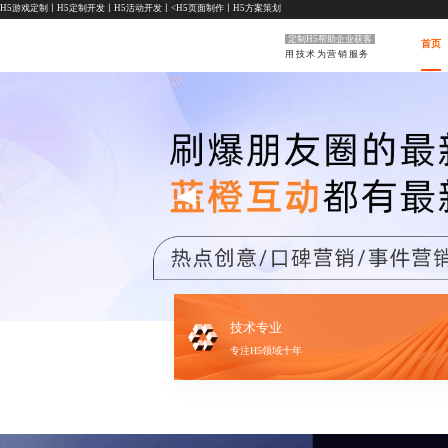
H5游戏定制
丨
H5定制开发
丨
H5活动开发
丨<
H5页面制作
丨
H5方案策划
定制H5帮助企业获客
首页
用技术为营销服务
技术专业
专注H5领域十年